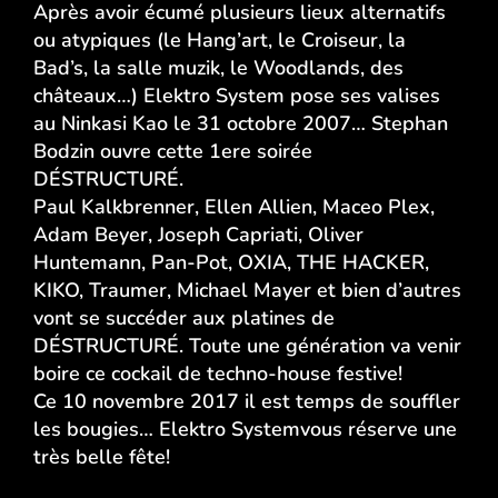
Après avoir écumé plusieurs lieux alternatifs
ou atypiques (le Hang’art, le Croiseur, la
Bad’s, la salle muzik, le Woodlands, des
châteaux…)
Elektro System
pose ses valises
au Ninkasi Kao le 31 octobre 2007…
Stephan
Bodzin
ouvre cette 1ere soirée
DÉSTRUCTURÉ.
Paul Kalkbrenner
,
Ellen Allien
,
Maceo Plex
,
Adam Beyer,
Joseph Capriati
,
Oliver
Huntemann
,
Pan-Pot
,
OXIA
,
THE HACKER
,
KIKO
,
Traumer
,
Michael Mayer
et bien d’autres
vont se succéder aux platines de
DÉSTRUCTURÉ. Toute une génération va venir
boire ce cockail de techno-house festive!
Ce 10 novembre 2017 il est temps de souffler
les bougies…
Elektro System
vous réserve une
très belle fête!