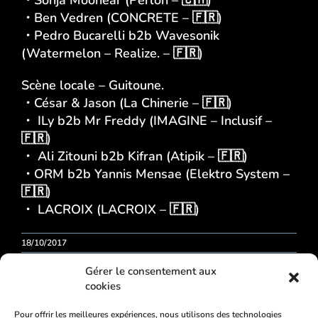
・
Sonja Moonear
(
Perlon
– 🇨🇭)
・
Ben Vedren
(
CONCRETE
– 🇫🇷)
・
Pedro Bucarelli
b2b
Wavesonik
(
Watermelon
–
Realize.
– 🇫🇷)
Scène locale – Guitoune.
・
César & Jason
(
La Chinerie
– 🇫🇷)
・
ILy
b2b
Mr Freddy
(
IMAGINE
–
Inclusif
–
🇫🇷)
・
Ali Zitouni
b2b
Kifran
(
Atipik
– 🇫🇷)
・
ORM
b2b
Yannis Mensae
(
Elektro System
–
🇫🇷)
・
LACROIX
(
LACROIX
– 🇫🇷)
18/10/2017
Gérer le consentement aux
cookies
Pour offrir les meilleures expériences, nous utilisons des technologies