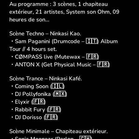
Au programme : 3 scènes, 1 chapiteau
extérieur, 21 artistes, System son Ohm, 09
heures de son…
Scène Techno – Ninkasi Kao.
・
Sam Paganini
(
Drumcode
– 🇮🇹) Album
Tour // 4 hours set.
・
CØMPASS
live (
Mutewax
– 🇫🇷)
・
ANTON X
(
Get Physical Music
– 🇫🇷)
Scène Trance – Ninkasi Kafé.
・
Coming Soon
(🇮🇱)
・
DJ Pollyfonika
(🇲🇽)
・Elyxir (🇫🇷)
・
Rabbit Fury
(🇫🇷)
・DJ Dorisso (🇫🇷)
Scène Minimale – Chapiteau extérieur.