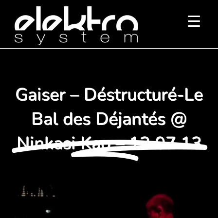
Passer
au
contenu
Gaiser – Déstructuré-Le
Bal des Déjantés @
Ninkasi Kao – 13.07.13