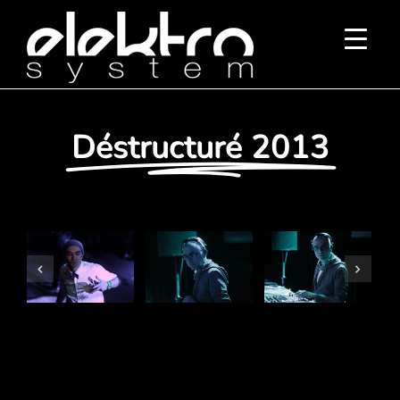
Passer
au
contenu
Déstructuré 2013